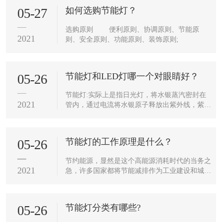
如何选购节能灯？
05-27
选购原则 便利原则、协调原则、节能原
2021
则、安全原则、功能原则、装饰原则;
节能灯和LED灯哪一个对眼睛好？
05-26
节能灯:实际上是指日光灯，将水银蒸汽密封在
2021
管内，通过电流将水银原子释放出紫外线，紫外
线使管壁的日光粉发出可见光。普通镇流器的日
光灯因为50HZ交流电每秒熄灭50次，闪烁，...
节能灯的工作原理是什么？
05-26
节约能源，显然是这个高能源消耗时代的当务之
2021
急，许多国家都将节能减排作为工业建设和城市
改造的首要任务。因此，作为国家鼓励使用的节
能灯具，它的结构是什么?那么它是怎样工...
节能灯分类有哪些?
05-26