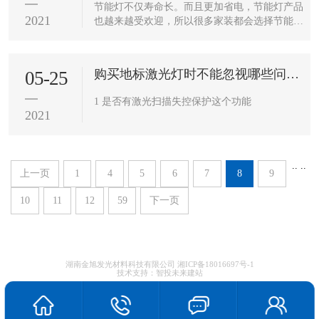
节能灯不仅寿命长。而且更加省电，节能灯产品
2021
也越来越受欢迎，所以很多家装都会选择节能
灯，那么节能灯分类有哪些呢?节能灯一般功率
是多大，我们要怎么选择节能灯呢?下面来跟...
购买地标激光灯时不能忽视哪些问题？
05-25
1 是否有激光扫描失控保护这个功能
2021
..
..
上一页
1
4
5
6
7
8
9
10
11
12
59
下一页
湖南金旭发光材料科技有限公司
湘ICP备18016697号-1
技术支持：
智投未来建站