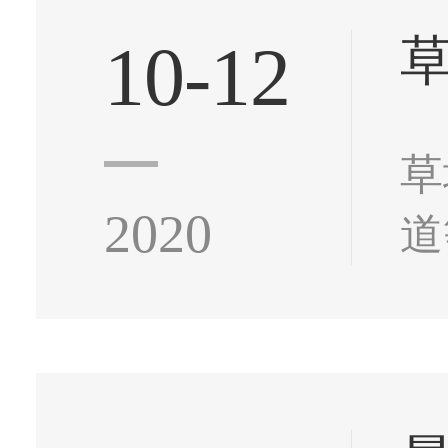
10-12
草
2020
道
光
是
饰.