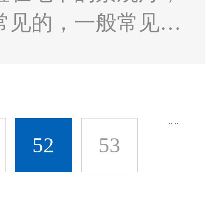
常见的，一般常见于
或用于停车场作为指
灯时是讲究方法的，
..
..
52
53