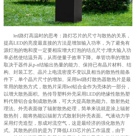
led路灯高温时的思考：路灯芯片的尺寸与散热的关系，
提高LED的亮度最直接的方法是增加输入功率，为了避免有
源灯泡的饱和度一定要相应增大灯泡的结点尺寸;增大输入功
率必然使结温升高，从而使量子效率下降。单管功率的增加
取决于器件从p-n结输出热量的能力、保持已有晶片材料、结
构、封装工艺、晶片上电流密度不变以及相当的散热性能条
件下，单个晶片尺寸的增加。采用led路灯散热器散热片是最
常用的散热方式，散热片采用led铝合金作为壳体的一部分，
以增大散热面积。热传导塑料外壳采用LED的绝缘性散热塑
料代替铝合金制成散热体，可大大提高散热能力。散射热处
理法。外壳表面做了辐射散热处理，简单来说就是涂上辐射
散热剂，能将热能以辐射方式散射到外壳表面。气液动力学
采用灯壳造型，形成对流空气，这是最经济的强化散热方
式。其散热的目的是为了降低LED芯片的工作温度，由于