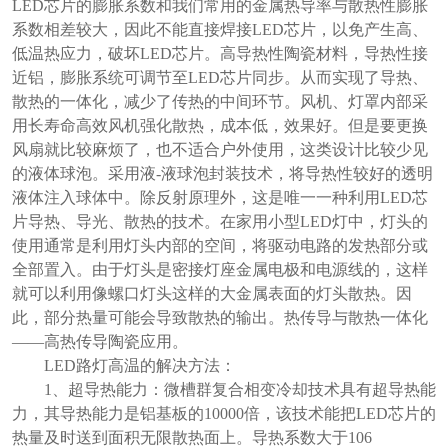
LED芯片的膨胀系数和我们常用的金属热导率与散热性膨胀
系数相差较大，因此不能直接焊接LED芯片，以免产生高、
低温热应力，破坏LED芯片。高导热性陶瓷材料，导热性接
近铝，膨胀系统可调节至LED芯片同步。从而实现了导热、
散热的一体化，减少了传热的中间环节。风机、灯罩内部采
用长寿命高效风机强化散热，成本低，效果好。但是要更换
风扇就比较麻烦了，也不适合户外使用，这类设计比较少见
的液体球泡。采用液-液球泡封装技术，将导热性较好的透明
液体注入球体中。除反射原理外，这是唯一一种利用LED芯
片导热、导光、散热的技术。在家用小型LED灯中，灯头的
使用通常是利用灯头内部的空间，将驱动电路的发热部分或
全部置入。由于灯头是密接灯座金属电极和电源线的，这样
就可以利用像螺口灯头这样的大金属表面的灯头散热。因
此，部分热量可能会导致散热的输出。热传导与散热一体化
——高热传导陶瓷应用。
LED路灯高温的解决方法：
1、超导热能力：微槽群复合相变冷却技术具有超导热能
力，其导热能力是铝基板的10000倍，该技术能把LED芯片的
热量及时送到面积无限散热面上。导热系数大于106