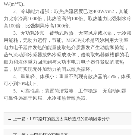
W/(m*℃)。
2、冷却能力超强：取热热流密度已达400W/cm2，其能
力比水冷高1000倍，比热管高约100倍。取热能力比强制水冷
高100倍，比强制风冷高1000倍。
3、无功耗冷却：被动式散热，无需风扇或水泵，无冷却
用能耗，无动力运行，节能。MGCP技术是巧妙利用大功率
电力电子器件发热的能量使取热介质蒸发产生动能和势能，
蒸气流动到冷凝器放热冷凝成液体，借助取热器微槽群的毛
细力和液体重力回流到与大功率电力电子器件紧贴的取热
器，从而实现无外加动力的闭式散热循环。
4、重量轻、体积小：重量不到现有散热器的25%，体积
可小到20%以下。
5、可靠性高：装置简洁紧凑，工作稳定，无启动问题，
可靠性远高于风扇、水冷和热管散热器。
← 上一篇：
LED路灯的温度太高所造成的影响因素分析