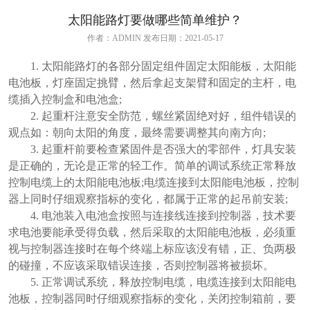
太阳能路灯要做哪些简单维护？
作者：ADMIN 发布日期：2021-05-17
1. 太阳能路灯的各部分固定组件固定太阳能板，太阳能
电池板，灯座固定挑臂，然后拿起支架臂和固定的主杆，电
缆插入控制盒和电池盒;
2. 起重杆注意安全防范，螺丝紧固绝对好，组件错误的
观点如：朝向太阳的角度，最终需要调整其向南方向;
3. 起重杆前要检查紧固件是否强大的零部件，灯具安装
是正确的，无论是正常的轻工作。简单的调试系统正常释放
控制电缆上的太阳能电池板;电缆连接到太阳能电池板，控制
器上同时仔细观察指标的变化，都属于正常的起吊前安装;
4. 电池装入电池盒按照与连接线连接到控制器，技术要
求电池要能承受得负载，然后采取的太阳能电池板，必须重
视与控制器连接时在每个终端上标应该没有错，正、负两极
的碰撞，不应该采取错误连接，否则控制器将被损坏。
5. 正常调试系统，释放控制电缆，电缆连接到太阳能电
池板，控制器同时仔细观察指标的变化，关闭控制箱前，要